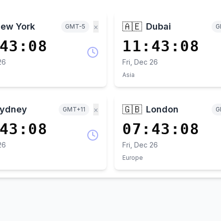
🇦🇪
ew York
Dubai
×
GMT-5
G
43:08
11:43:08
26
Fri, Dec 26
Asia
🇬🇧
ydney
London
×
GMT+11
G
43:08
07:43:08
26
Fri, Dec 26
Europe