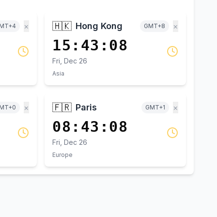
🇭🇰
Hong Kong
×
×
MT+4
GMT+8
15:43:08
Fri, Dec 26
Asia
🇫🇷
Paris
×
×
MT+0
GMT+1
08:43:08
Fri, Dec 26
Europe