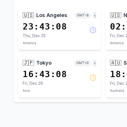
🇺🇸
🇺🇸
Los Angeles
N
×
GMT-8
23:43:08
02:
Thu, Dec 25
Fri, Dec 
America
America
🇯🇵
🇦🇺
Tokyo
S
×
GMT+9
16:43:08
18:
Fri, Dec 26
Fri, Dec 
Asia
Australia