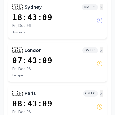
🇦🇺
Sydney
×
GMT+11
18:43:09
Fri, Dec 26
Australia
🇬🇧
London
×
GMT+0
07:43:09
Fri, Dec 26
Europe
🇫🇷
Paris
×
GMT+1
08:43:09
Fri, Dec 26