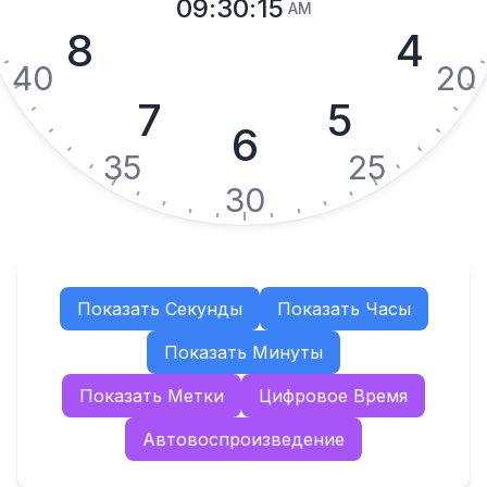
09
:
30
:
15
AM
8
4
40
20
7
5
6
35
25
30
Показать Секунды
Показать Часы
Показать Минуты
Показать Метки
Цифровое Время
Автовоспроизведение