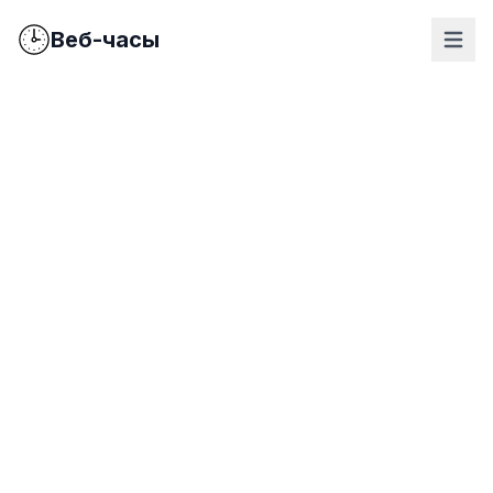
Веб-часы
nav