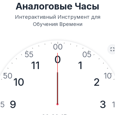
Аналоговые Часы
Интерактивный Инструмент для
Обучения Времени
00
55
05
0
11
1
50
10
10
2
9
3
5